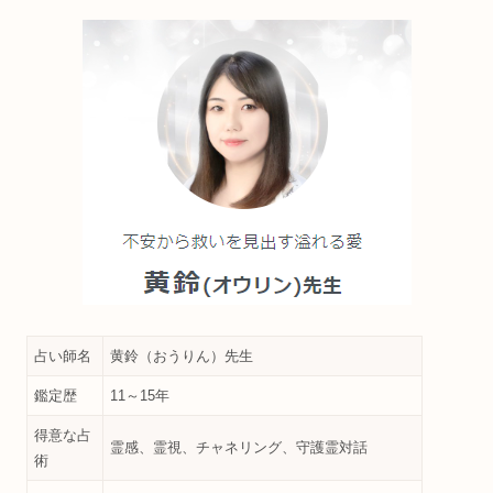
占い師名
黄鈴（おうりん）先生
鑑定歴
11～15年
得意な占
霊感、霊視、チャネリング、守護霊対話
術