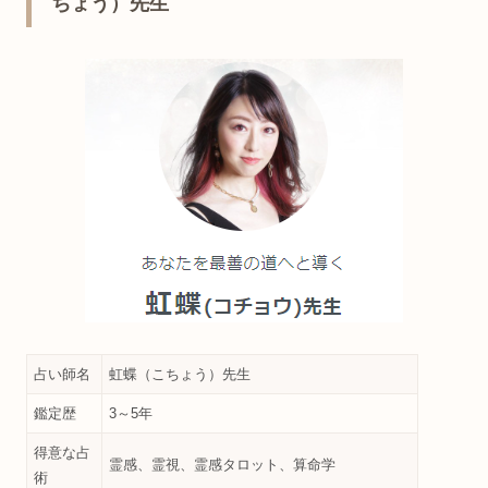
ちょう）先生
占い師名
虹蝶（こちょう）先生
鑑定歴
3～5年
得意な占
霊感、霊視、霊感タロット、算命学
術