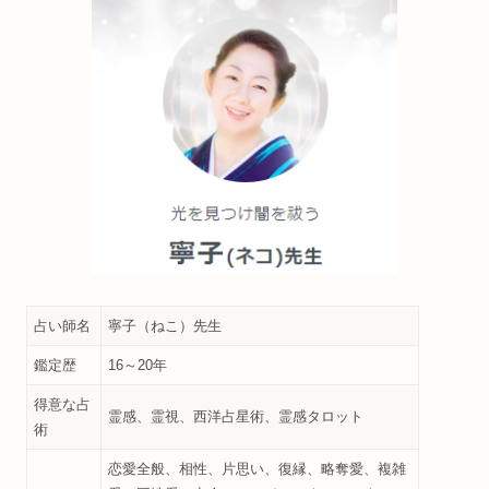
占い師名
寧子（ねこ）先生
鑑定歴
16～20年
得意な占
霊感、霊視、西洋占星術、霊感タロット
術
恋愛全般、相性、片思い、復縁、略奪愛、複雑