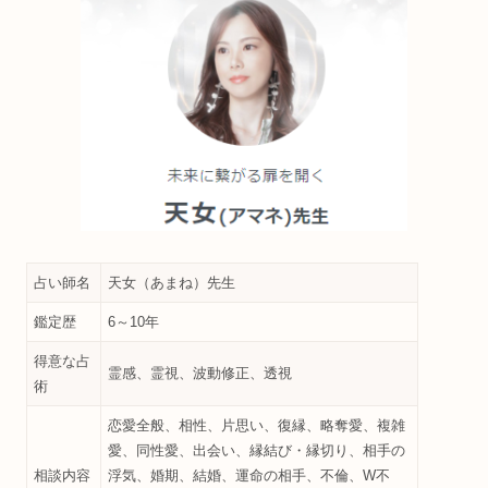
占い師名
天女（あまね）先生
鑑定歴
6～10年
得意な占
霊感、霊視、波動修正、透視
術
恋愛全般、相性、片思い、復縁、略奪愛、複雑
愛、同性愛、出会い、縁結び・縁切り、相手の
相談内容
浮気、婚期、結婚、運命の相手、不倫、W不