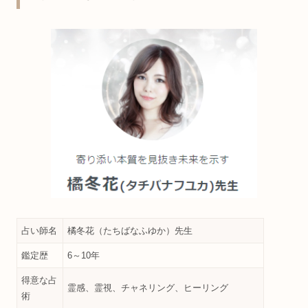
占い師名
橘冬花（たちばなふゆか）先生
鑑定歴
6～10年
得意な占
霊感、霊視、チャネリング、ヒーリング
術