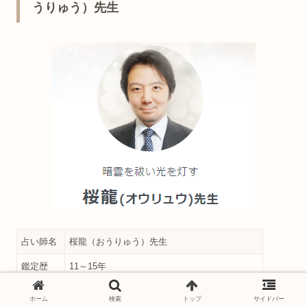
うりゅう）先生
占い師名
桜龍（おうりゅう）先生
鑑定歴
11～15年
得意な占
霊感、霊視、祈願、祈祷、守護霊対話
ホーム
検索
トップ
サイドバー
術