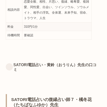
恋愛全般、相性、片思い、復縁、略奪愛、複雑
愛、同性愛、出会い、ツインソウル、ソウルメ
相談内容
イト、相手の浮気、全体運、未来予知、宿命、
トラウマ、人生
料金
310円/1分
待機時間
要確認
SATORI電話占い・黄鈴（おうりん）先生の口コ
ミ
SATORI電話占いの復縁占い師７・橘冬花
（たちばなふゆか）先生