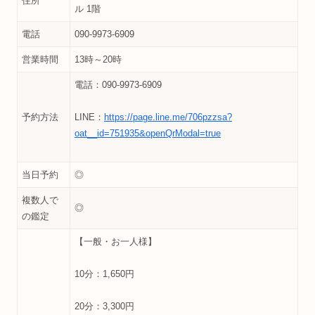
住所
ル 1階
電話
090-9973-6909
営業時間
13時～20時
電話：090-9973-6909
予約方法
LINE：
https://page.line.me/706pzzsa?
oat__id=751935&openQrModal=true
当日予約
◎
複数人で
◎
の鑑定
【一般・お一人様】
10分：1,650円
20分：3,300円