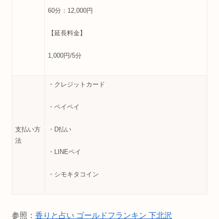
60分：12,000円
【延長料金】
1,000円/5分
・クレジットカード
・ペイペイ
支払い方
・D払い
法
・LINEペイ
・シモキタコイン
参照：
香りと占い ゴールドフランキン 下北沢