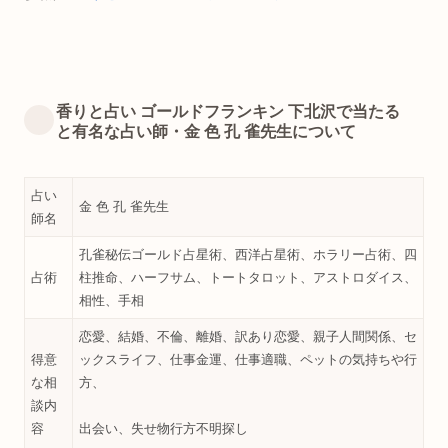
香りと占い ゴールドフランキン 下北沢で当たる
と有名な占い師・金 色 孔 雀先生について
占い
金 色 孔 雀先生
師名
孔雀秘伝ゴールド占星術、西洋占星術、ホラリー占術、四
占術
柱推命、ハーフサム、トートタロット、アストロダイス、
相性、手相
恋愛、結婚、不倫、離婚、訳あり恋愛、親子人間関係、セ
得意
ックスライフ、仕事金運、仕事適職、ペットの気持ちや行
な相
方、
談内
容
出会い、失せ物行方不明探し